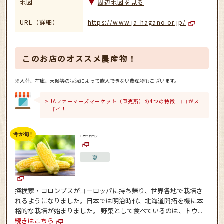
地図
周辺地図を見る
URL（詳細）
https://www.ja-hagano.or.jp/
このお店のオススメ農産物！
※入荷、在庫、天候等の状況によって購入できない農産物もございます。
JAファーマーズマーケット（直売所）の4つの特徴!ココがス
ゴイ！
トウモロコシ
夏
探検家・コロンブスがヨーロッパに持ち帰り、世界各地で栽培さ
れるようになりました。日本では明治時代、北海道開拓を機に本
格的な栽培が始まりました。 野菜として食べているのは、トウ...
続きはこちら