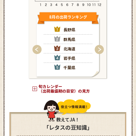
8月の出荷ランキング
9月の出荷
長野県
長
群馬県
群
北海道
茨
岩手県
岩
千葉県
千
旬カレンダー
（出荷最盛期の目安）の見方
教えてJA！
「レタスの豆知識」