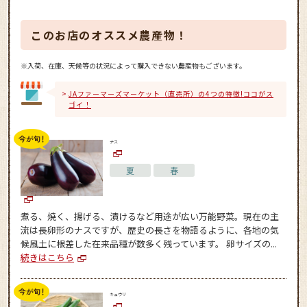
このお店のオススメ農産物！
※入荷、在庫、天候等の状況によって購入できない農産物もございます。
JAファーマーズマーケット（直売所）の4つの特徴!ココがス
ゴイ！
ナス
夏
春
煮る、焼く、揚げる、漬けるなど用途が広い万能野菜。現在の主
流は長卵形のナスですが、歴史の長さを物語るように、各地の気
候風土に根差した在来品種が数多く残っています。 卵サイズの...
続きはこちら
キュウリ