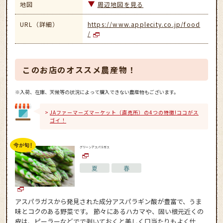
地図
周辺地図を見る
URL（詳細）
https://www.applecity.co.jp/food
/
このお店のオススメ農産物！
※入荷、在庫、天候等の状況によって購入できない農産物もございます。
JAファーマーズマーケット（直売所）の4つの特徴!ココがス
ゴイ！
グリーンアスパラガス
夏
春
アスパラガスから発見された成分アスパラギン酸が豊富で、うま
味とコクのある野菜です。 節々にあるハカマや、固い根元近くの
皮は、ピーラーなどでで剥いておくと美しく口当たりもよく仕...