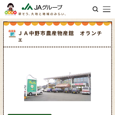
ＪＡ中野市農産物産館 オランチ
ェ