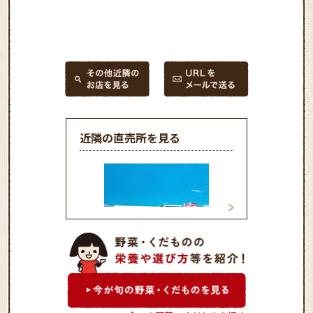
近隣の直売所を見る
農産物直売所アグ
信州中野いきいき館
ま