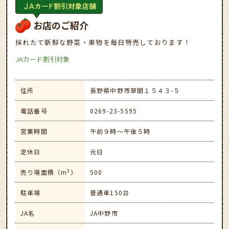
お店のご紹介
採れたて新鮮な野菜・果物を毎日特売しております！
JAカード割引対象
住所
長野県中野市草間１５４３-５
電話番号
0269-23-5595
営業時間
午前９時～午後５時
定休日
元日
売り場面積（m²）
500
駐車場
普通車150台
JA名
JA中野市