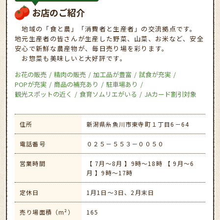
お店のご紹介
地域の「食と農」「消費者と生産者」の交流拠点です。
地元生産者の皆さんが生産した野菜、山菜、お米など、安全
安心で新鮮な農産物が、毎日売り場を彩ります。
お惣菜も美味しいと大好評です。
お花の販売
精肉の販売
加工品が豊富
試食が充実
POPが充実
商品の補充あり
駐車場あり
観光スポットの近く
食育ソムリエがいる
JAカード割引対象
住所
新潟県糸魚川市東寺町１丁目6－64
電話番号
０２５－５５３－００５０
営業時間
【 7月～8月 】9時～18時 【 9月～6
月 】9時～17時
定休日
1月1日～3日、2月末日
売り場面積（m²）
165