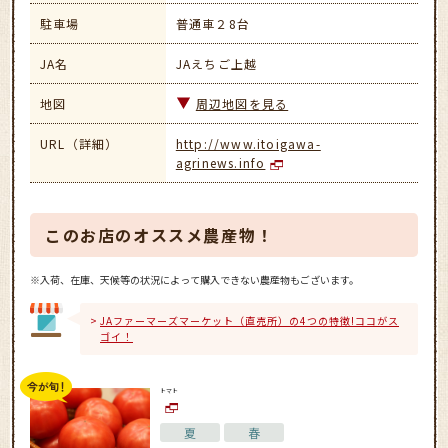
駐車場
普通車２8台
JA名
JAえちご上越
地図
周辺地図を見る
URL（詳細）
http://www.itoigawa-
agrinews.info
このお店のオススメ農産物！
※入荷、在庫、天候等の状況によって購入できない農産物もございます。
JAファーマーズマーケット（直売所）の4つの特徴!ココがス
ゴイ！
トマト
夏
春