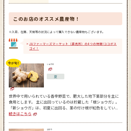
このお店のオススメ農産物！
※入荷、在庫、天候等の状況によって購入できない農産物もございます。
JAファーマーズマーケット（直売所）の4つの特徴!ココがス
ゴイ！
ショウガ
夏
世界中で用いられている香辛野菜で、肥大した地下茎部分を主に
食用とします。 主に出回っているのは貯蔵した「根ショウガ」。
「新ショウガ」は、初夏に出回る、茎の付け根が紅色をしてい...
続きはこちら
ゴボウ