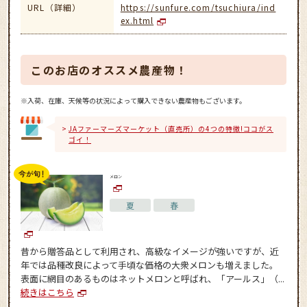
URL（詳細）
https://sunfure.com/tsuchiura/ind
ex.html
このお店のオススメ農産物！
※入荷、在庫、天候等の状況によって購入できない農産物もございます。
JAファーマーズマーケット（直売所）の4つの特徴!ココがス
ゴイ！
メロン
夏
春
昔から贈答品として利用され、高級なイメージが強いですが、近
年では品種改良によって手頃な価格の大衆メロンも増えました。
表面に網目のあるものはネットメロンと呼ばれ、「アールス」（...
続きはこちら