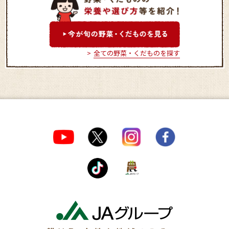
ＪＡつくば市 桜農産物直
ＪＡつくば市 筑
売所
直売所
全ての野菜・くだものを探す