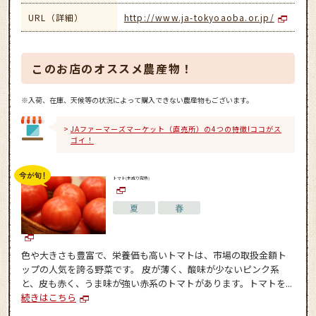
URL（詳細）
http://www.ja-tokyoaoba.or.jp/
このお店のオススメ農産物！
※入荷、在庫、天候等の状況によって購入できない農産物もございます。
JAファーマーズマーケット（直売所）の4つの特徴!ココがス
ゴイ！
トマト(木成り完熟)
夏
春
色や大きさも豊富で、栄養価も高いトマトは、市場の取扱金額ト
ップの人気を誇る野菜です。 皮が薄く、酸味が少ないピンク系
と、皮も赤く、うま味が強い赤系のトマトがあります。トマトを...
続きはこちら