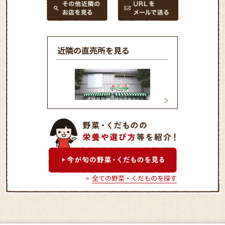
近隣の直売所を見る
和光農産物直売センター
ファ－マ－ズショ
（ふれあい畑）
ぐれ村」
全ての野菜・くだものを探す