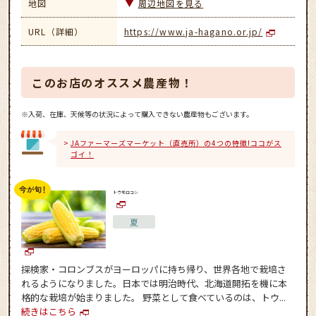
地図
周辺地図を見る
URL（詳細）
https://www.ja-hagano.or.jp/
このお店のオススメ農産物！
※入荷、在庫、天候等の状況によって購入できない農産物もございます。
JAファーマーズマーケット（直売所）の4つの特徴!ココがス
ゴイ！
トウモロコシ
夏
探検家・コロンブスがヨーロッパに持ち帰り、世界各地で栽培さ
れるようになりました。日本では明治時代、北海道開拓を機に本
格的な栽培が始まりました。 野菜として食べているのは、トウ...
続きはこちら