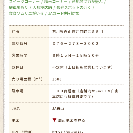
スイーツコーナー
精米コーナー
産地間協力が盛ん
駐車場あり
大規模店舗
観光スポットの近く
食育ソムリエがいる
JAカード割引対象
住所
石川県白山市井口町に５８-１
電話番号
０７６－２７３－３００２
営業時間
９時１５分～１８時３０分
定休日
不定休（土日祝も営業しています）
売り場面積（m²）
1500
駐車場
１００台程度（店舗向かいのＪＡ白山
本店にも駐車可能です）
JA名
JA白山
地図
周辺地図を見る
URL（詳細）
https://www.ja-