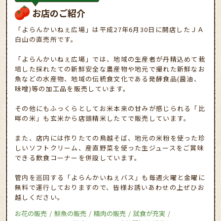
お店のご紹介
「よらんかいねぇ広場」は平成27年6月30日に開店したＪＡ
白山の直売所です。
「よらんかいねぇ広場」では、地域の生産者が丹精込めて栽
培した採れたての新鮮安全な農産物や地元で撮れた新鮮なお
魚などの水産物、地域の伝統食文化である発酵食品(醤油、
味噌)等の加工品を販売しています。
その他にもふっくらとしてお米本来の甘みが感じられる「比
咩の米」も玄米から店頭精米したてで販売しています。
また、店内には作りたての鳥越そば、地元の米粉を使った珍
しいソフトクリーム、産直野菜を使った生ジュースをご賞味
できる飲食コーナーを併設しています。
管内を巡回する「よらんかいねぇバス」も毎週火曜と金曜に
無料で運行しておりますので、皆様お誘いあわせの上ぜひお
越しください。
お花の販売
鮮魚の販売
精肉の販売
試食が充実