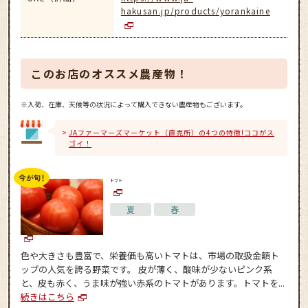
hakusan.jp/products/yorankaine
このお店のオススメ農産物！
※入荷、在庫、天候等の状況によって購入できない農産物もございます。
JAファーマーズマーケット（直売所）の4つの特徴!ココがス
ゴイ！
トマト
夏
春
色や大きさも豊富で、栄養価も高いトマトは、市場の取扱金額ト
ップの人気を誇る野菜です。 皮が薄く、酸味が少ないピンク系
と、皮も赤く、うま味が強い赤系のトマトがあります。トマトを...
続きはこちら