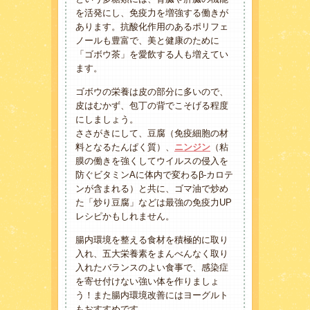
を活発にし、免疫力を増強する働きが
あります。抗酸化作用のあるポリフェ
ノールも豊富で、美と健康のために
「ゴボウ茶」を愛飲する人も増えてい
ます。
ゴボウの栄養は皮の部分に多いので、
皮はむかず、包丁の背でこそげる程度
にしましょう。
ささがきにして、豆腐（免疫細胞の材
料となるたんぱく質）、
ニンジン
（粘
膜の働きを強くしてウイルスの侵入を
防ぐビタミンAに体内で変わるβ-カロテ
ンが含まれる）と共に、ゴマ油で炒め
た「炒り豆腐」などは最強の免疫力UP
レシピかもしれません。
腸内環境を整える食材を積極的に取り
入れ、五大栄養素をまんべんなく取り
入れたバランスのよい食事で、感染症
を寄せ付けない強い体を作りましょ
う！また腸内環境改善にはヨーグルト
もおすすめです。