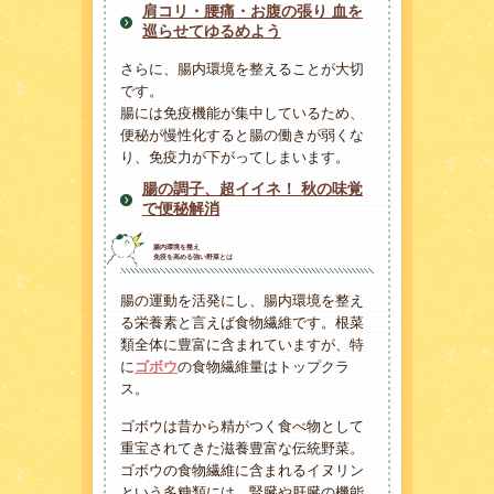
肩コリ・腰痛・お腹の張り 血を
巡らせてゆるめよう
さらに、腸内環境を整えることが大切
です。
腸には免疫機能が集中しているため、
便秘が慢性化すると腸の働きが弱くな
り、免疫力が下がってしまいます。
腸の調子、超イイネ！ 秋の味覚
で便秘解消
腸内環境を整え
免疫を高める強い野菜とは
腸の運動を活発にし、腸内環境を整え
る栄養素と言えば食物繊維です。根菜
類全体に豊富に含まれていますが、特
に
ゴボウ
の食物繊維量はトップクラ
ス。
ゴボウは昔から精がつく食べ物として
重宝されてきた滋養豊富な伝統野菜。
ゴボウの食物繊維に含まれるイヌリン
という多糖類には、腎臓や肝臓の機能