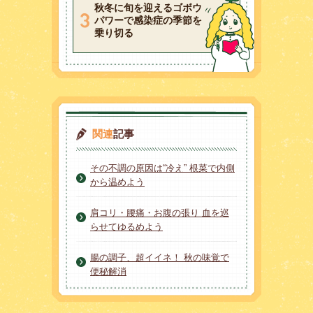
秋冬に旬を迎えるゴボウ
パワーで感染症の季節を
乗り切る
関連
記事
その不調の原因は“冷え” 根菜で内側
から温めよう
肩コリ・腰痛・お腹の張り 血を巡
らせてゆるめよう
腸の調子、超イイネ！ 秋の味覚で
便秘解消