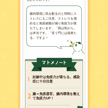
腸内環境に気を配るのと同時にス
トレスにもご注意。ストレスを溜
めると免疫細胞が減り免疫力が落
ちてしまいます。「病は気から」
は本当です。「笑う門には福来た
る」ですよ！
妊娠中は免疫力が落ちる。感染
症に十分注意
腸＝免疫器官。腸内環境を整え
て免疫力UP！