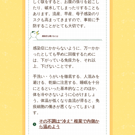
しく咳をすると、お腹の張りを起こし
たり、破水してしまったりすることも
あります。流産、早産、母子感染のリ
スクも高まってきますので、事前に予
防することがとても大切です。
感染症を避けるには
感染症にかからないように、万一かか
ったとしても早めに回復するために
は、下がっている免疫力を、それ以
上、下げないことです。
手洗い・うがいを徹底する、人混みを
避ける、乾燥に注意する、睡眠を十分
にとるといった基本的なことのほか、
体を冷やさないように心がけましょ
う。体温が低くなり血流が滞ると、免
疫細胞の働きが悪くなってしまいま
す。
その不調は“冷え” 根菜で内側か
ら温めよう