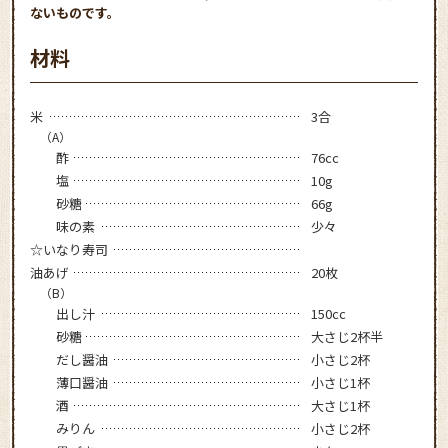
ないものです。
材料
米
3合
（A）
酢
76cc
塩
10g
砂糖
66g
味の素
少々
☆いなり寿司
油あげ
20枚
（B）
出し汁
150cc
砂糖
大さじ2杯半
だし醤油
小さじ2杯
薄口醤油
小さじ1杯
酒
大さじ1杯
みりん
小さじ2杯