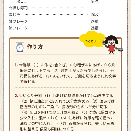
黒ごま
少々
☆押し寿司
青じそ
20枚
鮭フレーク
適量
鮪フレーク
適量
つくろう！
☆酢飯 （1）お米を3合とぎ、10分程ザルにあげてから炊
飯器にセットする （2）炊き上がったら少し蒸らし、寿
司桶にあげる （3）Aをいれて、ご飯を切るように杓文字
で混ぜる
☆いなり寿司 （1）油あげに熱湯をかけて油ぬきをする
（2）鍋に油あげとB入れて10分煮含める （3）油あげは
正方形のものは三角に、長方形のものは半分に切る
（4）切口を開けて少し汁気を絞る （5）酢飯に黒ゴマを
少々入れて混ぜておく （6）油あげに酢飯を軽く握って
油あげの中に入れ、下 （7）両側から閉じ、美しい三角
形に整える 俵型も同様につくる