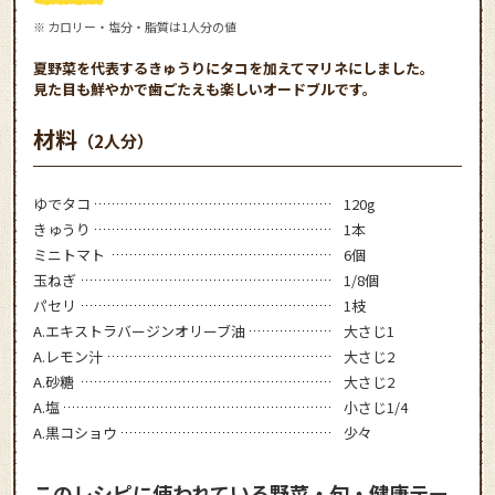
※ カロリー・塩分・脂質は1人分の値
夏野菜を代表するきゅうりにタコを加えてマリネにしました。
見た目も鮮やかで歯ごたえも楽しいオードブルです。
材料
（2人分）
ゆでタコ
120g
きゅうり
1本
ミニトマト
6個
玉ねぎ
1/8個
パセリ
1枝
A.エキストラバージンオリーブ油
大さじ1
A.レモン汁
大さじ2
A.砂糖
大さじ2
A.塩
小さじ1/4
A.黒コショウ
少々
このレシピに使われている野菜・旬・健康テー