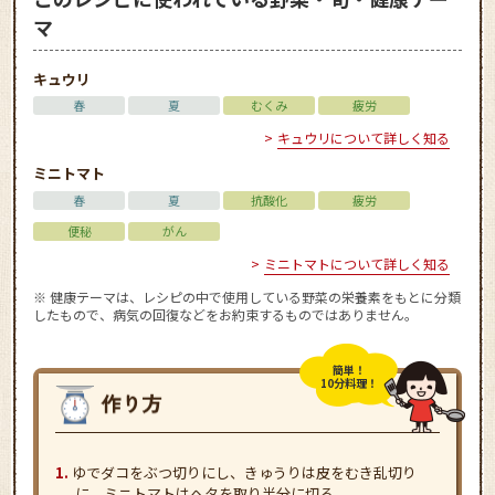
マ
キュウリ
春
夏
むくみ
疲労
キュウリについて詳しく知る
ミニトマト
春
夏
抗酸化
疲労
便秘
がん
ミニトマトについて詳しく知る
※ 健康テーマは、レシピの中で使用している野菜の栄養素をもとに分類
したもので、病気の回復などをお約束するものではありません。
簡単！
10分料理！
ゆでダコをぶつ切りにし、きゅうりは皮をむき乱切り
に、ミニトマトはヘタを取り半分に切る。