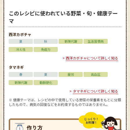
このレシピに使われている野菜・旬・健康テー
マ
西洋カボチャ
夏
秋
新陳代謝
生活習慣病
冷え性
免疫力
西洋カボチャについて詳しく知る
タマネギ
春
夏
疲労
高血圧
新陳代謝
動脈硬化
タマネギについて詳しく知る
※ 健康テーマは、レシピの中で使用している野菜の栄養素をもとに分類
したもので、病気の回復などをお約束するものではありません。
じっくり！
お料理！