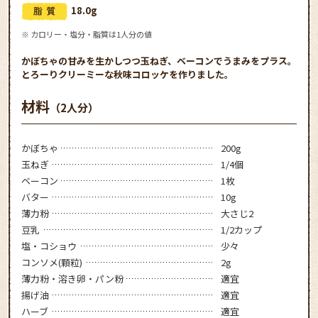
18.0g
※ カロリー・塩分・脂質は1人分の値
かぼちゃの甘みを生かしつつ玉ねぎ、ベーコンでうまみをプラス。
とろーりクリーミーな秋味コロッケを作りました。
材料
（2人分）
かぼちゃ
200g
玉ねぎ
1/4個
ベーコン
1枚
バター
10g
薄力粉
大さじ2
豆乳
1/2カップ
塩・コショウ
少々
コンソメ(顆粒)
2g
薄力粉・溶き卵・パン粉
適宜
揚げ油
適宜
ハーブ
適宜