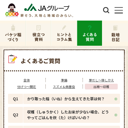
よくあるご質問
全体
準備
芽だし～移しかえ
分げつ～開花
スズメ＆病害虫
出穂～収穫
Q1
かり取った稲（いね）から生えてきた草は何？
収穫（しゅうかく）したお米が少ない場合、どう
Q2
やってごはんを炊（た）けばいいの？