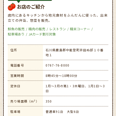
お店のご紹介
店内にあるキッチンから地元食材をふんだんに使った、出来
立ての弁当、惣菜を販売。
鮮魚の販売
精肉の販売
レストラン
精米コーナー
駐車場あり
JAカード割引対象
住所
石川県鹿島郡中能登町井田ぬ部１０番
地１
電話番号
0767-76-8000
営業時間
8時45分～18時00分
定休日
1月～3月の第1・3木曜日、1月1日～3
日
売り場面積（m²）
350
駐車場
普通車91台 大型6台