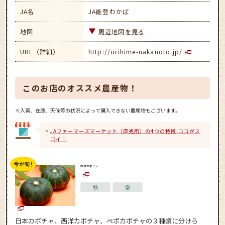
JA名
JA能登わかば
地図
周辺地図を見る
URL（詳細）
http://orihime-nakanoto.jp/
このお店のオススメ農産物！
※入荷、在庫、天候等の状況によって購入できない農産物もございます。
JAファーマーズマーケット（直売所）の4つの特徴!ココがス
ゴイ！
西洋カボチャ
秋
夏
日本カボチャ、西洋カボチャ、ぺポカボチャの３種類に分けら