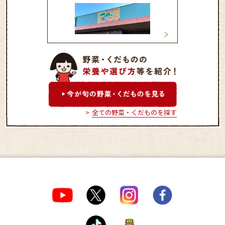
直売所「菜さい来んさ
直売所「菜さい来
い！」下松店
い！」新南陽店
全ての野菜・くだものを探す