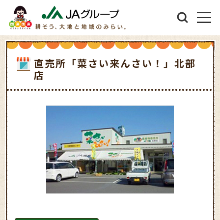
直売所「菜さい来んさい！」北部
店