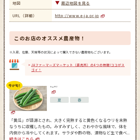
地図
周辺地図を見る
URL（詳細）
http://www.e-ja.or.jp
このお店のオススメ農産物！
※入荷、在庫、天候等の状況によって購入できない農産物もございます。
JAファーマーズマーケット（直売所）の4つの特徴!ココがス
ゴイ！
キュウリ
夏
春
「黄瓜」が語源とされ、大きく完熟すると黄色くなるウリを未熟
なうちに収穫したもの。みずみずしく、さわやかな風味で、体を
内側から冷やしてくれます。サラダや酢の物、漬物など生で食べ...
続きはこちら