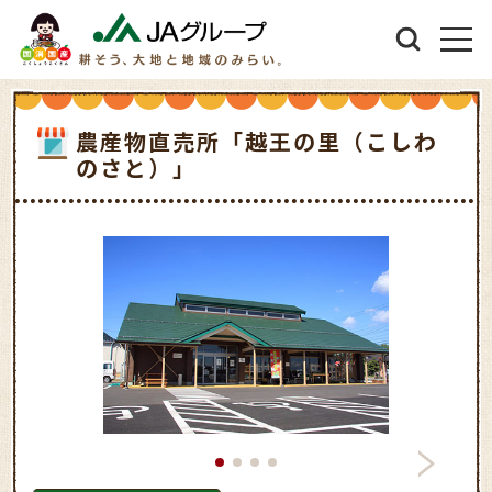
農産物直売所「越王の里（こしわ
のさと）」