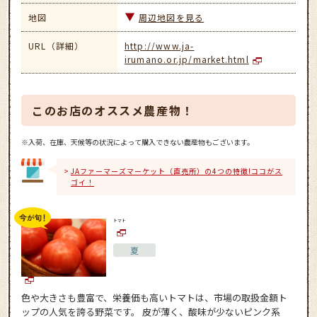
地図
周辺地図を見る
URL（詳細）
http://www.ja-
irumano.or.jp/market.html
このお店のオススメ農産物！
※入荷、在庫、天候等の状況によって購入できない農産物もございます。
JAファーマーズマーケット（直売所）の4つの特徴!ココがス
ゴイ！
トマト
夏
色や大きさも豊富で、栄養価も高いトマトは、市場の取扱金額ト
ップの人気を誇る野菜です。 皮が薄く、酸味が少ないピンク系