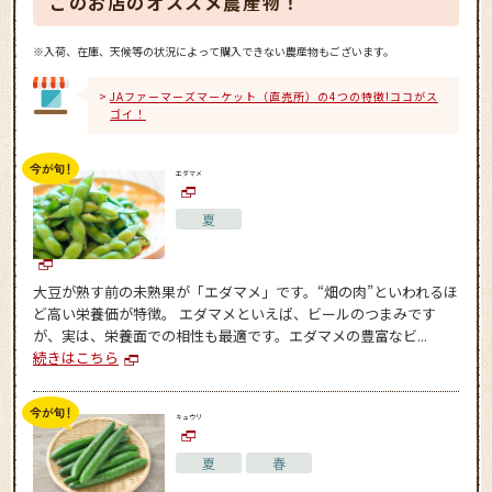
このお店のオススメ農産物！
※入荷、在庫、天候等の状況によって購入できない農産物もございます。
JAファーマーズマーケット（直売所）の4つの特徴!ココがス
ゴイ！
エダマメ
夏
大豆が熟す前の未熟果が「エダマメ」です。“畑の肉”といわれるほ
ど高い栄養価が特徴。 エダマメといえば、ビールのつまみです
が、実は、栄養面での相性も最適です。エダマメの豊富なビ...
続きはこちら
キュウリ
夏
春