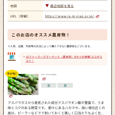
地図
周辺地図を見る
URL（詳細）
https://www.ja-m.iijan.or.jp/
このお店のオススメ農産物！
※入荷、在庫、天候等の状況によって購入できない農産物もございます。
JAファーマーズマーケット（直売所）の4つの特徴!ココがス
ゴイ！
グリーンアスパラガス
夏
春
アスパラガスから発見された成分アスパラギン酸が豊富で、うま
味とコクのある野菜です。 節々にあるハカマや、固い根元近くの
皮は、ピーラーなどでで剥いておくと美しく口当たりもよく仕...