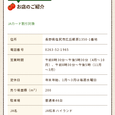
お店のご紹介
JAカード割引対象
住所
長野県塩尻市広丘郷原1350-1番地
電話番号
0263-52-1965
営業時間
午前8時30分～午後5時30分（4月～10
月）、午前8時30分～午後5時（11月
～3月）
定休日
年末年始、1月～3月は毎週水曜日
売り場面積（m²）
200
駐車場
普通車46台
JA名
JA松本ハイランド