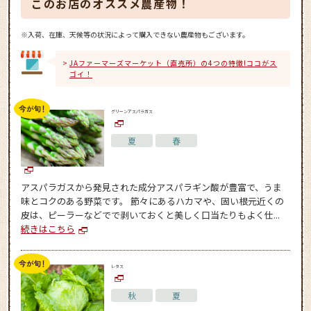
このお店のオススメ農産物！
※入荷、在庫、天候等の状況によって購入できない農産物もございます。
JAファーマーズマーケット（直売所）の4つの特徴!ココがス
ゴイ！
グリーンアスパラガス
夏
春
アスパラガスから発見された成分アスパラギン酸が豊富で、うま
味とコクのある野菜です。 節々にあるハカマや、固い根元近くの
皮は、ピーラーなどでで剥いておくと美しく口当たりもよく仕...
続きはこちら
レタス
秋
夏