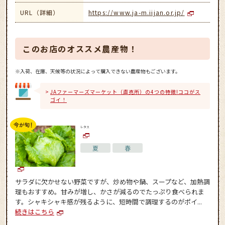
URL（詳細）
https://www.ja-m.iijan.or.jp/
このお店のオススメ農産物！
※入荷、在庫、天候等の状況によって購入できない農産物もございます。
JAファーマーズマーケット（直売所）の4つの特徴!ココがス
ゴイ！
レタス
夏
春
サラダに欠かせない野菜ですが、炒め物や鍋、スープなど、加熱調
理もおすすめ。甘みが増し、かさが減るのでたっぷり食べられま
す。シャキシャキ感が残るように、短時間で調理するのがポイ...
続きはこちら