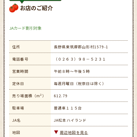
お店のご紹介
JAカード割引対象
住所
長野県東筑摩郡山形村1579-1
電話番号
（０２６３）９８－５２３１
営業時間
午前８時～午後５時
定休日
毎週月曜日（祝祭日は除く）
売り場面積（m²）
612.79
駐車場
普通車１１５台
JA名
JA松本ハイランド
地図
周辺地図を見る