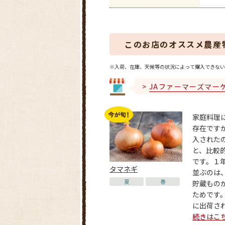
このお店のオススメ農産
※入荷、在庫、天候等の状況によって購入できない
JAファーマーズマー
家庭料理
存在です
入された
と、比較
です。１
タマネギ
並ぶのは
夏
春
貯蔵もの
ためです
に出荷される
続きはこ