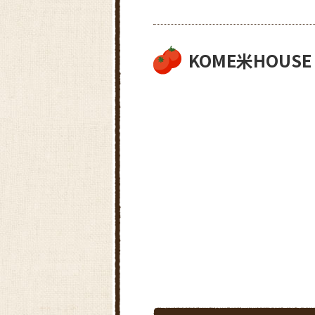
KOME米HOU