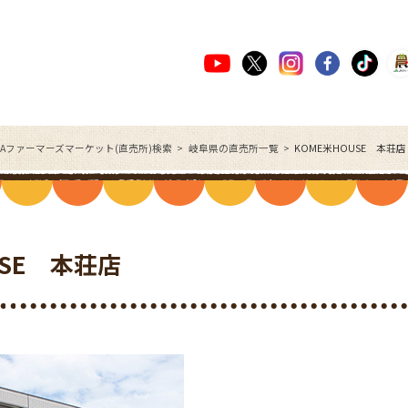
JAファーマーズマーケット(直売所)検索
岐阜県の直売所一覧
KOME米HOUSE 本
USE 本荘店