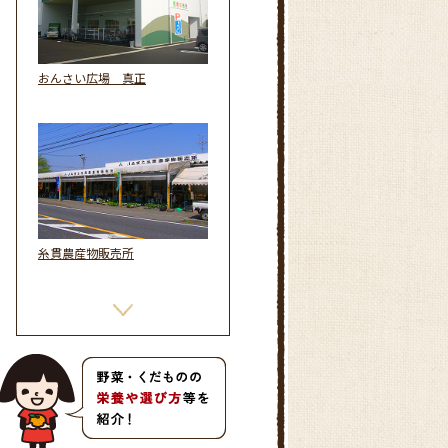
おんさい広場 真正
糸貫農産物販売所
おんさい朝市 さかい川グリーン