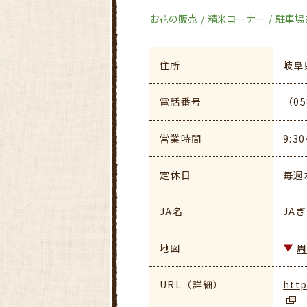
お花の販売
精米コーナー
駐車場
住所
岐阜
電話番号
（05
営業時間
9:3
定休日
毎週
JA名
JA
地図
URL（詳細）
http