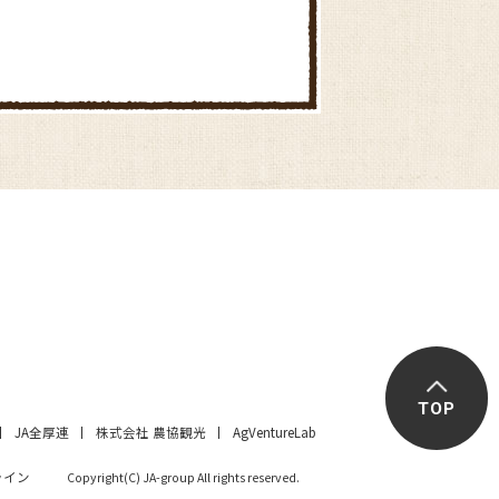
TOP
JA全厚連
株式会社 農協観光
AgVentureLab
ライン
Copyright(C) JA-group All rights reserved.