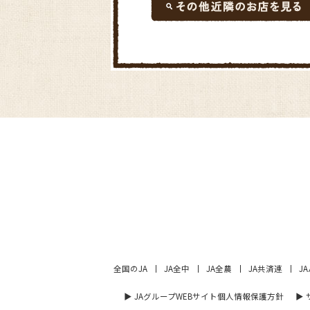
全国のJA
JA全中
JA全農
JA共済連
J
▶︎ JAグループWEBサイト個人情報保護方針
▶︎