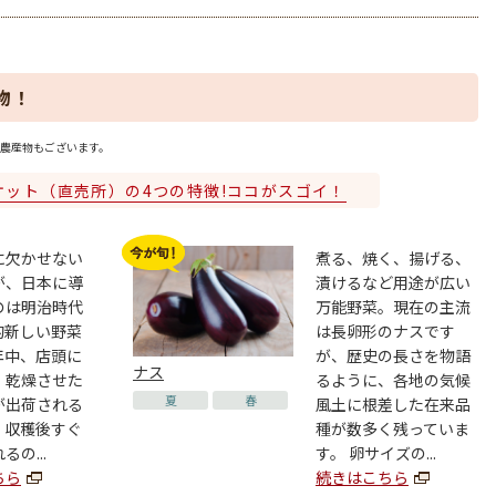
物！
農産物もございます。
ケット（直売所）の4つの特徴!ココがスゴイ！
に欠かせない
煮る、焼く、揚げる、
が、日本に導
漬けるなど用途が広い
のは明治時代
万能野菜。現在の主流
的新しい野菜
は長卵形のナスです
年中、店頭に
が、歴史の長さを物語
ナス
、乾燥させた
るように、各地の気候
夏
春
が出荷される
風土に根差した在来品
。収穫後すぐ
種が数多く残っていま
の...
す。 卵サイズの...
ちら
続きはこちら