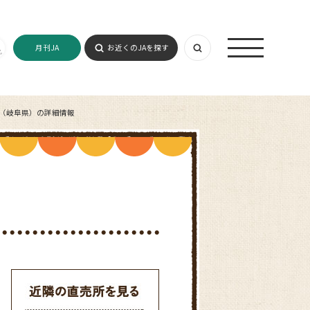
月刊JA
お近くのJAを探す
荘店（岐阜県）の詳細情報