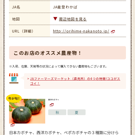
JA名
JA能登わかば
地図
周辺地図を見る
URL（詳細）
http://orihime-nakanoto.jp/
このお店のオススメ農産物！
※入荷、在庫、天候等の状況によって購入できない農産物もございます。
JAファーマーズマーケット（直売所）の4つの特徴!ココがス
ゴイ！
西洋カボチャ
秋
夏
日本カボチャ、西洋カボチャ、ぺポカボチャの３種類に分けら