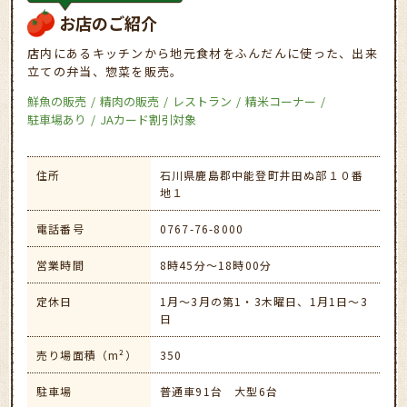
お店のご紹介
店内にあるキッチンから地元食材をふんだんに使った、出来
立ての弁当、惣菜を販売。
鮮魚の販売
精肉の販売
レストラン
精米コーナー
駐車場あり
JAカード割引対象
住所
石川県鹿島郡中能登町井田ぬ部１０番
地１
電話番号
0767-76-8000
営業時間
8時45分～18時00分
定休日
1月～3月の第1・3木曜日、1月1日～3
日
売り場面積（m²）
350
駐車場
普通車91台 大型6台