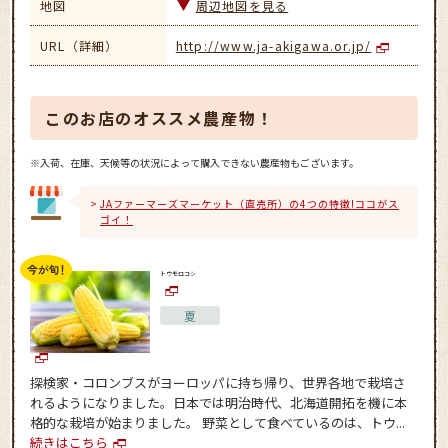
地図
周辺地図を見る
URL（詳細）
http://www.ja-akigawa.or.jp/
このお店のオススメ農産物！
※入荷、在庫、天候等の状況によって購入できない農産物もございます。
JAファーマーズマーケット（直売所）の4つの特徴!ココがス
ゴイ！
トウモロコシ
夏
探検家・コロンブスがヨーロッパに持ち帰り、世界各地で栽培さ
れるようになりました。日本では明治時代、北海道開拓を機に本
格的な栽培が始まりました。 野菜として食べているのは、トウ...
続きはこちら