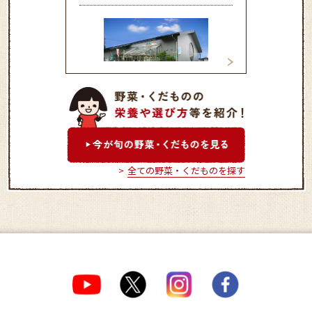
五日市ファーマーズセンタ
秋川ファ－マ－ズ
－あいな
全ての野菜・くだものを探す