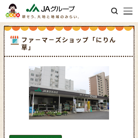
ファ－マ－ズショップ「にりん
草」