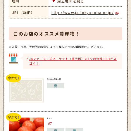
地図
周辺地図を見る
URL（詳細）
http://www.ja-tokyoaoba.or.jp/
このお店のオススメ農産物！
※入荷、在庫、天候等の状況によって購入できない農産物もございます。
JAファーマーズマーケット（直売所）の4つの特徴!ココがス
ゴイ！
志村みの早生大根
夏
トマト
夏
春