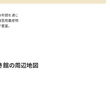
は年間を通じ
贈答用農産物
が豊富。
き館の周辺地図