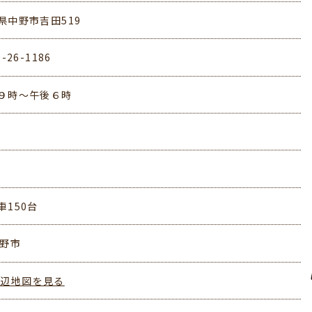
県中野市吉田519
9-26-1186
９時～午後６時
車150台
中野市
周辺地図を見る