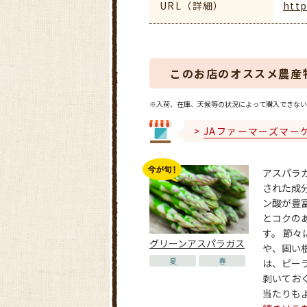
URL（詳細）
http
このお店のオススメ農産
※入荷、在庫、天候等の状況によって購入できない
JAファーマーズマー
アスパラ
された成
ン酸が豊
とコクの
す。 節々
グリーンアスパラガス
や、固い
夏
春
は、ピー
剥いてお
当たりもよく