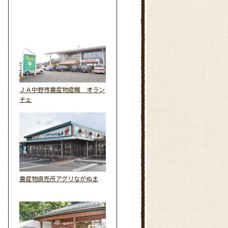
ＪＡ中野市農産物産館 オラン
チェ
農産物直売所アグリながぬま