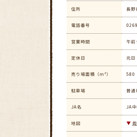
住所
長野
電話番号
026
営業時間
午前
定休日
元日
売り場面積（m²）
580
駐車場
普通
JA名
JA
地図