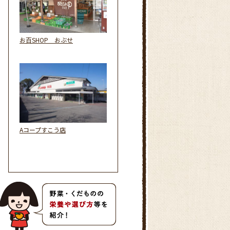
お百SHOP おぶせ
Aコープすこう店