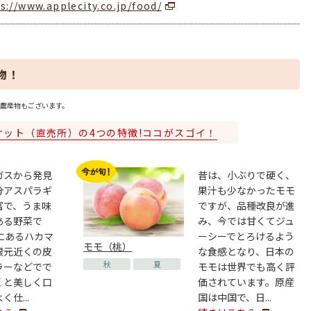
s://www.applecity.co.jp/food/
物！
農産物もございます。
ケット（直売所）の4つの特徴!ココがスゴイ！
ガスから発見
昔は、小ぶりで硬く、
分アスパラギ
果汁も少なかったモモ
富で、うま味
ですが、品種改良が進
ある野菜で
み、今では甘くてジュ
にあるハカマ
ーシーでとろけるよう
モモ（桃）
根元近くの皮
な食感となり、日本の
秋
夏
ラーなどでで
モモは世界でも高く評
くと美しく口
価されています。原産
仕...
国は中国で、日...