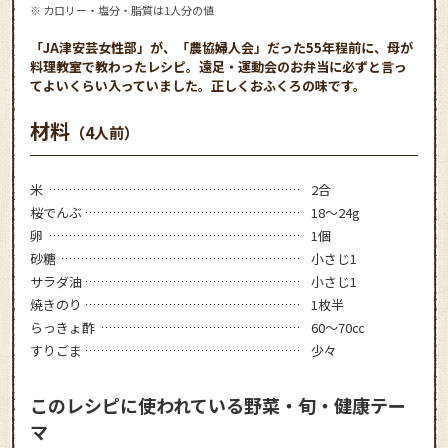
※ カロリー・塩分・脂質は1人分の値
「JA津安芸女性部」が、「農協婦人会」だった55年程前に、母が
料理教室で教わったレシピ。遠足・運動会のお弁当に必ずと言っ
てよいくらい入っていました。正しくおふくろの味です。
材料
（4人前）
米
2合
桜でんぶ
18～24g
卵
1個
砂糖
小さじ1
サラダ油
小さじ1
焼きのり
1枚半
らっきょ酢
60～70㏄
すりごま
少々
このレシピに使われている野菜・旬・健康テー
マ