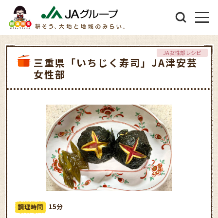
JA女性部レシピ
三重県「いちじく寿司」JA津安芸
女性部
15分