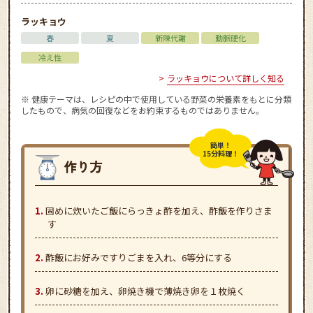
ラッキョウ
春
夏
新陳代謝
動脈硬化
冷え性
ラッキョウについて詳しく知る
※ 健康テーマは、レシピの中で使用している野菜の栄養素をもとに分類
したもので、病気の回復などをお約束するものではありません。
簡単！
15分料理！
固めに炊いたご飯にらっきょ酢を加え、酢飯を作りさま
す
酢飯にお好みですりごまを入れ、6等分にする
卵に砂糖を加え、卵焼き機で薄焼き卵を１枚焼く