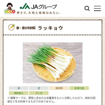
ラッキョウ
春・夏の旬野菜
春
夏
根菜類
新陳代謝
動脈硬化
冷え性
※ 健康テーマは、野菜に含まれる栄養素をもとに分類したもので、病気の回
復などをお約束するものではありません。