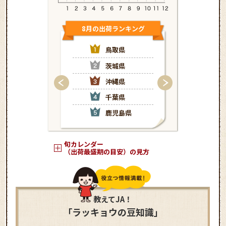
8月の出荷ランキング
9月の出荷
鳥取県
茨
茨城県
沖
沖縄県
埼
千葉県
鹿
鹿児島県
宮
旬カレンダー
（出荷最盛期の目安）の見方
教えてJA！
「ラッキョウの豆知識」