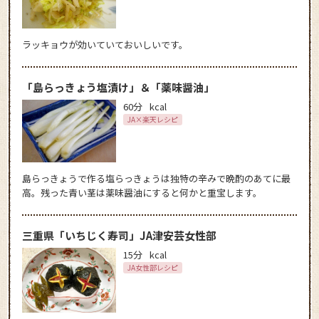
ラッキョウが効いていておいしいです。
「島らっきょう塩漬け」＆「薬味醤油」
60分
kcal
JA×楽天レシピ
島らっきょうで作る塩らっきょうは独特の辛みで晩酌のあてに最
高。残った青い茎は薬味醤油にすると何かと重宝します。
三重県「いちじく寿司」JA津安芸女性部
15分
kcal
JA女性部レシピ