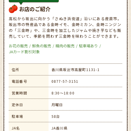
お店のご紹介
高松から坂出に向かう「さぬき浜街道」沿いにある産直市。
坂出市の特産品である金時イモ、金時ミカン、金時ニンジン
の「三金時」や、三金時を加工したジャムや焼き芋なども販
売していて、季節を問わず三金時を味わうことができます。
お花の販売
鮮魚の販売
精肉の販売
駐車場あり
JAカード割引対象
住所
香川県坂出市高屋町1131-1
電話番号
0877-57-3151
営業時間
8:30～18:00
定休日
月曜日
駐車場
58台
JA名
JA香川県