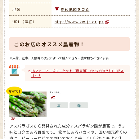
地図
周辺地図を見る
URL（詳細）
http://www.kw-ja.or.jp/
このお店のオススメ農産物！
※入荷、在庫、天候等の状況によって購入できない農産物もございます。
JAファーマーズマーケット（直売所）の4つの特徴!ココがス
ゴイ！
アスパラガス
夏
春
アスパラガスから発見された成分アスパラギン酸が豊富で、うま
味とコクのある野菜です。 節々にあるハカマや、固い根元近くの
皮は、ピーラーなどでで剥いておくと美しく口当たりもよく仕...