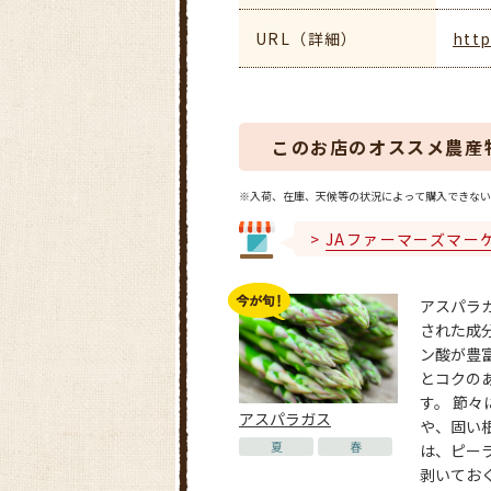
URL（詳細）
http
このお店のオススメ農産
※入荷、在庫、天候等の状況によって購入できない
JAファーマーズマー
アスパラ
された成
ン酸が豊
とコクの
す。 節々
アスパラガス
や、固い
夏
春
は、ピー
剥いてお