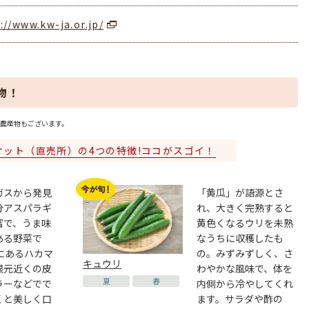
://www.kw-ja.or.jp/
物！
農産物もございます。
ケット（直売所）の4つの特徴!ココがスゴイ！
ガスから発見
「黄瓜」が語源とさ
分アスパラギ
れ、大きく完熟すると
富で、うま味
黄色くなるウリを未熟
ある野菜で
なうちに収穫したも
にあるハカマ
の。みずみずしく、さ
キュウリ
根元近くの皮
わやかな風味で、体を
夏
春
ラーなどでで
内側から冷やしてくれ
くと美しく口
ます。サラダや酢の