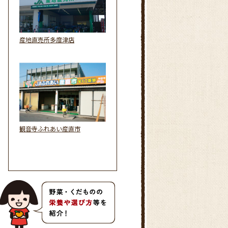
産地直売所多度津店
観音寺ふれあい産直市