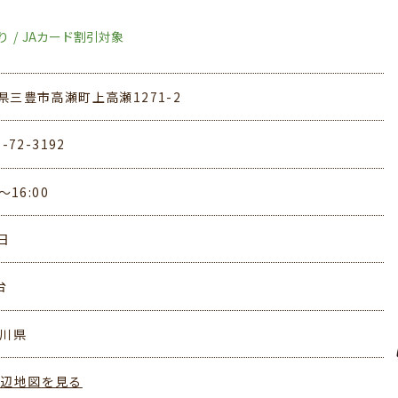
り
JAカード割引対象
県三豊市高瀬町上高瀬1271-2
5-72-3192
0～16:00
日
台
香川県
周辺地図を見る