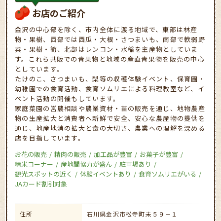
お店のご紹介
金沢の中心部を除く、市内全体に渡る地域で、東部は林産
物・果樹、西部では西瓜・大根・さつまいも、南部で軟弱野
菜・果樹・筍、北部はレンコン・水稲を主産物としていま
す。これら共販での青果物と地域の産直青果物を販売の中心
としています。
たけのこ、さつまいも、梨等の収穫体験イベント、保育園・
幼稚園での食育活動、食育ソムリエによる料理教室など、イ
ベント活動の開催もしています。
家庭菜園の営農相談や農業資材・苗の販売を通じ、地物農産
物の生産拡大と消費者へ新鮮で安全、安心な農産物の提供を
通じ、地産地消の拡大と食の大切さ、農業への理解を深める
店を目指しています。
お花の販売
精肉の販売
加工品が豊富
お菓子が豊富
精米コーナー
産地間協力が盛ん
駐車場あり
観光スポットの近く
体験イベントあり
食育ソムリエがいる
JAカード割引対象
住所
石川県金沢市松寺町未５９－１