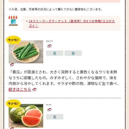
※入荷、在庫、天候等の状況によって購入できない農産物もございます。
JAファーマーズマーケット（直売所）の4つの特徴!ココがス
ゴイ！
きゅうり
夏
春
「黄瓜」が語源とされ、大きく完熟すると黄色くなるウリを未熟
なうちに収穫したもの。みずみずしく、さわやかな風味で、体を
内側から冷やしてくれます。サラダや酢の物、漬物など生で食べ...
続きはこちら
すいか
夏