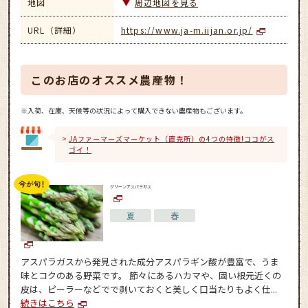
地図
周辺地図を見る
URL（詳細）
https://www.ja-m.iijan.or.jp/
このお店のオススメ農産物！
※入荷、在庫、天候等の状況によって購入できない農産物もございます。
JAファーマーズマーケット（直売所）の4つの特徴!ココがス
ゴイ！
グリーンアスパラガス
夏
春
アスパラガスから発見された成分アスパラギン酸が豊富で、うま
味とコクのある野菜です。 節々にあるハカマや、固い根元近くの
皮は、ピーラーなどでで剥いておくと美しく口当たりもよく仕...
続きはこちら