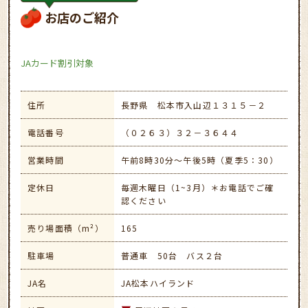
お店のご紹介
JAカード割引対象
住所
長野県 松本市入山辺１３１５－２
電話番号
（０２６３）３２－３６４４
営業時間
午前8時30分～午後5時（夏季5：30）
定休日
毎週木曜日（1~3月）＊お電話でご確
認ください
売り場面積（m²）
165
駐車場
普通車 50台 バス２台
JA名
JA松本ハイランド