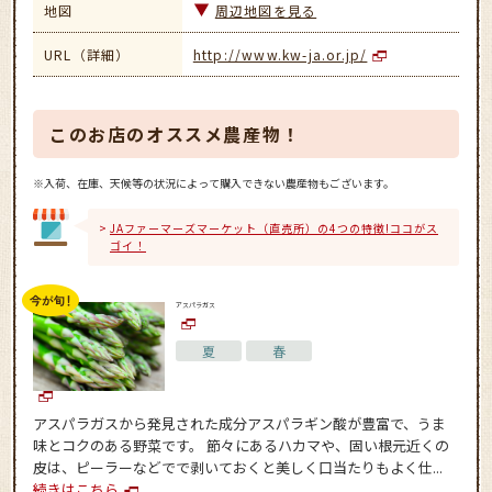
地図
周辺地図を見る
URL（詳細）
http://www.kw-ja.or.jp/
このお店のオススメ農産物！
※入荷、在庫、天候等の状況によって購入できない農産物もございます。
JAファーマーズマーケット（直売所）の4つの特徴!ココがス
ゴイ！
アスパラガス
夏
春
アスパラガスから発見された成分アスパラギン酸が豊富で、うま
味とコクのある野菜です。 節々にあるハカマや、固い根元近くの
皮は、ピーラーなどでで剥いておくと美しく口当たりもよく仕...
続きはこちら