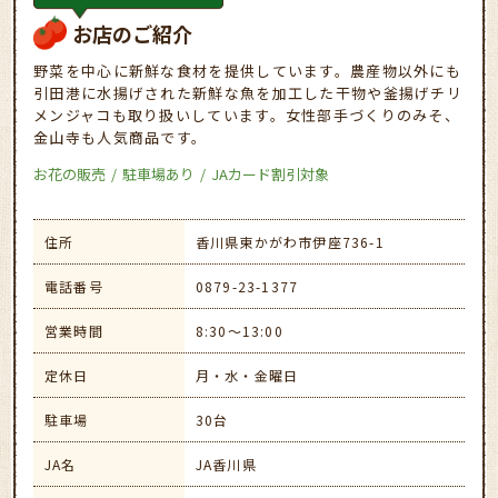
お店のご紹介
野菜を中心に新鮮な食材を提供しています。農産物以外にも
引田港に水揚げされた新鮮な魚を加工した干物や釜揚げチリ
メンジャコも取り扱いしています。女性部手づくりのみそ、
金山寺も人気商品です。
お花の販売
駐車場あり
JAカード割引対象
住所
香川県東かがわ市伊座736-1
電話番号
0879-23-1377
営業時間
8:30～13:00
定休日
月・水・金曜日
駐車場
30台
JA名
JA香川県