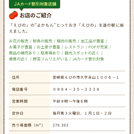
お店のご紹介
「えびの」の”よかもん”とっておき「えびの」を道の駅に揃
えました。
お花の販売
鮮魚の販売
精肉の販売
加工品が豊富
お菓子が豊富
お土産が豊富
レストラン
POPが充実
商品の補充あり
駐車場あり
観光スポットの近く
絶景の近く
野菜ソムリエがいる
JAカード割引対象
住所
宮崎県えびの市大字永山１００６－１
電話番号
０９８４－３５－３３３８
営業時間
午前９時～午後６時
定休日
毎月第３火曜日、１月１日・２日
売り場面積（m²）
270.303