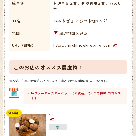
駐車場
普通車８２台、身障者用２台、バス６
台
JA名
JAみやざき えびの市地区本部
地図
周辺地図を見る
URL（詳細）
http://michinoeki-ebino.com
このお店のオススメ農産物！
※入荷、在庫、天候等の状況によって購入できない農産物もございます。
JAファーマーズマーケット（直売所）の4つの特徴!ココがス
ゴイ！
サトイモ
夏