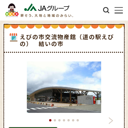
えびの市交流物産館（道の駅えび
の） 結いの市