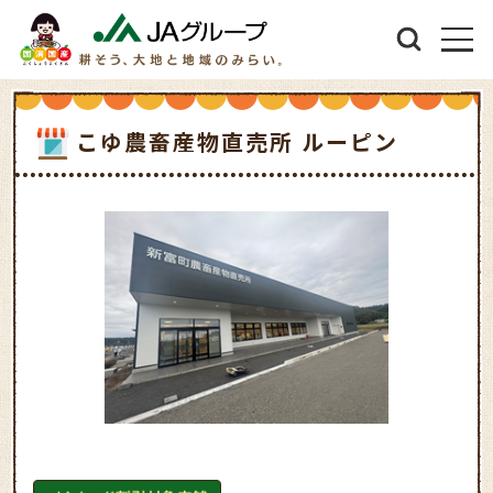
こゆ農畜産物直売所 ルーピン