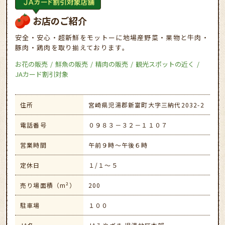
お店のご紹介
安全・安心・超新鮮をモットーに地場産野菜・果物と牛肉・
豚肉・鶏肉を取り揃えております。
お花の販売
鮮魚の販売
精肉の販売
観光スポットの近く
JAカード割引対象
住所
宮崎県児湯郡新富町大字三納代2032-2
電話番号
０９８３－３２－１１０７
営業時間
午前９時～午後６時
定休日
１/１〜５
売り場面積（m²）
200
駐車場
１００