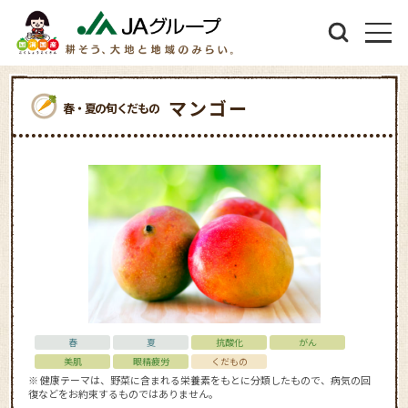
マンゴー
春・夏の旬くだもの
春
夏
抗酸化
がん
美肌
眼精疲労
くだもの
※ 健康テーマは、野菜に含まれる栄養素をもとに分類したもので、病気の回
復などをお約束するものではありません。