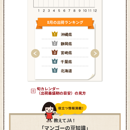
8月の出荷ランキング
9月の出荷
沖縄県
静
静岡県
沖
宮崎県
北
千葉県
宮
北海道
大
旬カレンダー
（出荷最盛期の目安）の見方
教えてJA！
「マンゴーの豆知識」