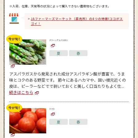
※入荷、在庫、天候等の状況によって購入できない農産物もございます。
JAファーマーズマーケット（直売所）の4つの特徴!ココがス
ゴイ！
グリーンアスパラガス
夏
春
アスパラガスから発見された成分アスパラギン酸が豊富で、うま
味とコクのある野菜です。 節々にあるハカマや、固い根元近くの
皮は、ピーラーなどでで剥いておくと美しく口当たりもよく仕...
続きはこちら
トマト
夏
春