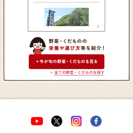
上田市丸子農産物直売加工
生産者直売施設「
センター「あさつゆ」
里」
全ての野菜・くだものを探す