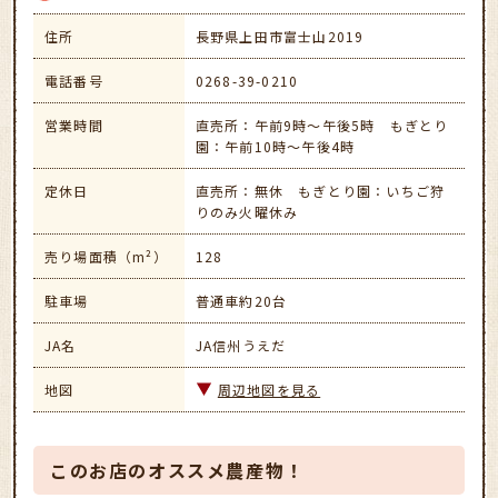
住所
長野県上田市富士山2019
電話番号
0268-39-0210
営業時間
直売所：午前9時～午後5時 もぎとり
園：午前10時～午後4時
定休日
直売所：無休 もぎとり園：いちご狩
りのみ火曜休み
売り場面積（m²）
128
駐車場
普通車約20台
JA名
JA信州うえだ
地図
周辺地図を見る
このお店のオススメ農産物！