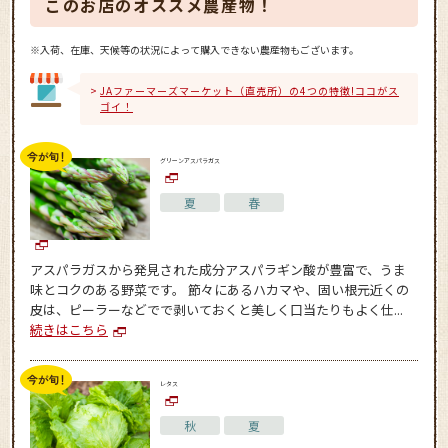
このお店のオススメ農産物！
※入荷、在庫、天候等の状況によって購入できない農産物もございます。
JAファーマーズマーケット（直売所）の4つの特徴!ココがス
ゴイ！
グリーンアスパラガス
夏
春
アスパラガスから発見された成分アスパラギン酸が豊富で、うま
味とコクのある野菜です。 節々にあるハカマや、固い根元近くの
皮は、ピーラーなどでで剥いておくと美しく口当たりもよく仕...
続きはこちら
レタス
秋
夏