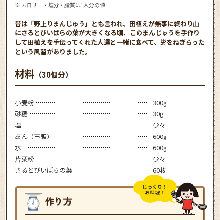
※ カロリー・塩分・脂質は1人分の値
昔は「野上りまんじゅう」とも言われ、田植えが無事に終わり山
にさるとびいばらの葉が大きくなる頃、このまんじゅうを手作り
して田植えを手伝ってくれた人達と一緒に食べて、労をねぎらった
という風習がありました。
材料
（30個分）
小麦粉
300g
砂糖
30g
塩
少々
あん（市販）
600g
水
600g
片栗粉
少々
さるとびいばらの葉
60枚
じっくり！
お料理！