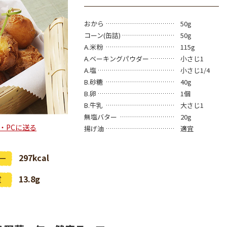
おから
50g
コーン(缶詰)
50g
A.米粉
115g
A.ベーキングパウダー
小さじ1
A.塩
小さじ1/4
B.砂糖
40g
B.卵
1個
B.牛乳
大さじ1
無塩バター
20g
・PCに送る
揚げ油
適宜
297kcal
13.8g