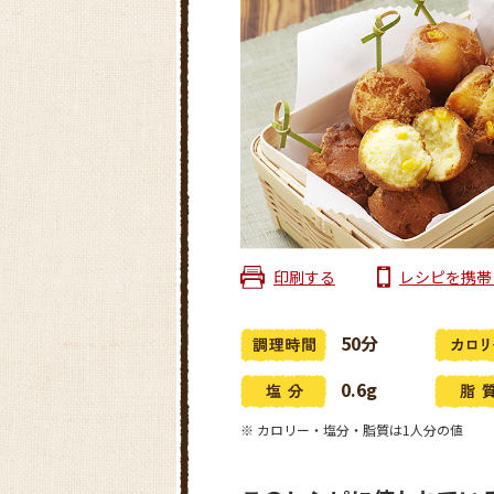
印刷する
レシピを携帯
50分
0.6g
※ カロリー・塩分・脂質は1人分の値