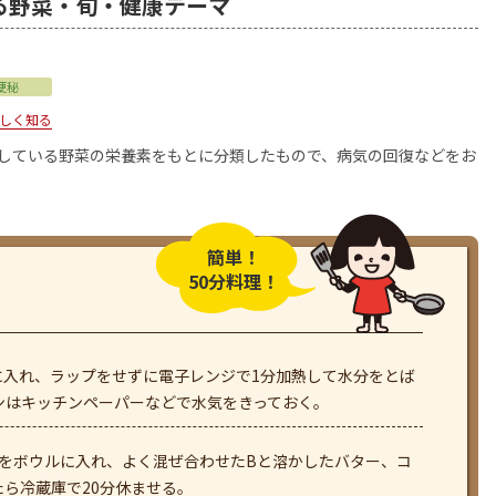
る野菜・旬・健康テーマ
便秘
しく知る
用している野菜の栄養素をもとに分類したもので、病気の回復などをお
簡単！
50分料理！
に入れ、ラップをせずに電子レンジで1分加熱して水分をとば
ンはキッチンペーパーなどで水気をきっておく。
らをボウルに入れ、よく混ぜ合わせたBと溶かしたバター、コ
ら冷蔵庫で20分休ませる。