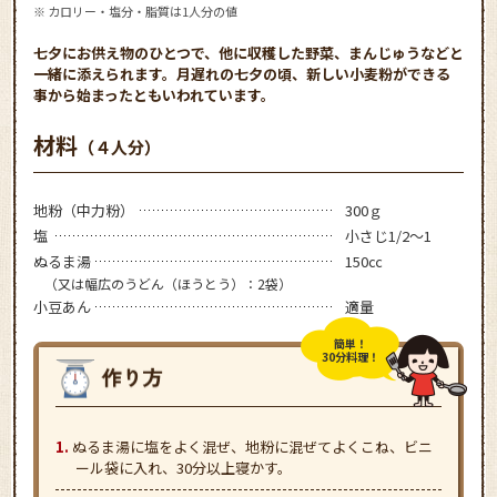
※ カロリー・塩分・脂質は1人分の値
七夕にお供え物のひとつで、他に収穫した野菜、まんじゅうなどと
一緒に添えられます。月遅れの七夕の頃、新しい小麦粉ができる
事から始まったともいわれています。
材料
（４人分）
地粉（中力粉）
300ｇ
塩
小さじ1/2～1
ぬるま湯
150㏄
（又は幅広のうどん（ほうとう）：2袋）
小豆あん
適量
簡単！
30分料理！
ぬるま湯に塩をよく混ぜ、地粉に混ぜてよくこね、ビニ
ール袋に入れ、30分以上寝かす。