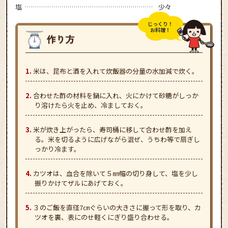
塩
少々
じっくり！
お料理！
米は、昆布と酒を入れて炊飯器の分量の水加減で炊く。
合わせた酢の材料を鍋に入れ、火にかけて砂糖がしっか
り溶けたら火を止め、冷ましておく。
米が炊き上がったら、寿司桶に移して合わせ酢を加え
る。米を切るように広げながら混ぜ、うちわ等で扇ぎし
っかり冷ます。
カツオは、血合を除いて５㎜幅の切り身して、塩を少し
振りかけてザルにあげておく。
３のご飯を直径7㎝ぐらいの大きさに握って形を取り、カ
ツオを裏、表にのせ軽くにぎり盛り合わせる。