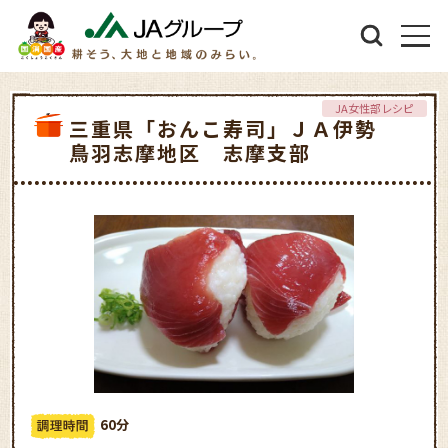
JA女性部レシピ
三重県「おんこ寿司」ＪＡ伊勢
鳥羽志摩地区 志摩支部
60分