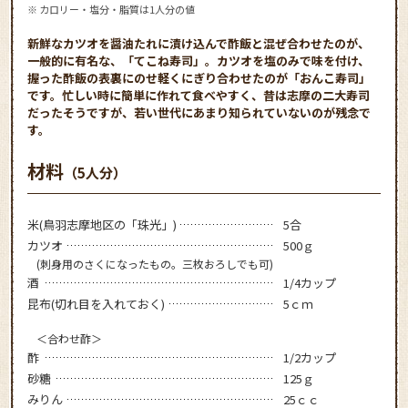
※ カロリー・塩分・脂質は1人分の値
新鮮なカツオを醤油たれに漬け込んで酢飯と混ぜ合わせたのが、
一般的に有名な、「てこね寿司」。カツオを塩のみで味を付け、
握った酢飯の表裏にのせ軽くにぎり合わせたのが「おんこ寿司」
です。忙しい時に簡単に作れて食べやすく、昔は志摩の二大寿司
だったそうですが、若い世代にあまり知られていないのが残念で
す。
材料
（5人分）
米(鳥羽志摩地区の「珠光」)
5合
カツオ
500ｇ
(刺身用のさくになったもの。三枚おろしでも可)
酒
1/4カップ
昆布(切れ目を入れておく)
5ｃｍ
＜合わせ酢＞
酢
1/2カップ
砂糖
125ｇ
みりん
25ｃｃ