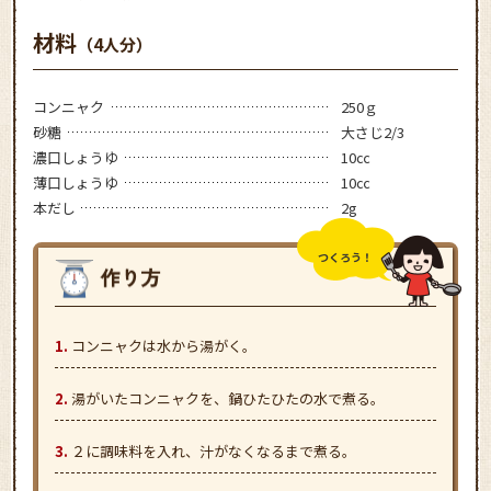
材料
（4人分）
コンニャク
250ｇ
砂糖
大さじ2/3
濃口しょうゆ
10㏄
薄口しょうゆ
10㏄
本だし
2g
つくろう！
コンニャクは水から湯がく。
湯がいたコンニャクを、鍋ひたひたの水で煮る。
２に調味料を入れ、汁がなくなるまで煮る。