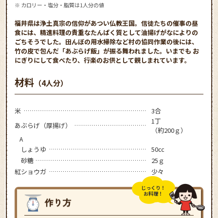
※ カロリー・塩分・脂質は1人分の値
福井県は浄土真宗の信仰があつい仏教王国。信徒たちの催事の昼
食には、精進料理の貴重なたんぱく質として油揚げがなによりの
ごちそうでした。田んぼの用水掃除など村の協同作業の後には、
竹の皮で包んだ「あぶらげ飯」が振る舞われました。いまでも お
にぎりにして食べたり、行楽のお供として親しまれています。
材料
（4人分）
米
3合
1丁
あぶらげ（厚揚げ）
（約200ｇ）
A
しょうゆ
50㏄
砂糖
25ｇ
紅ショウガ
少々
じっくり！
お料理！