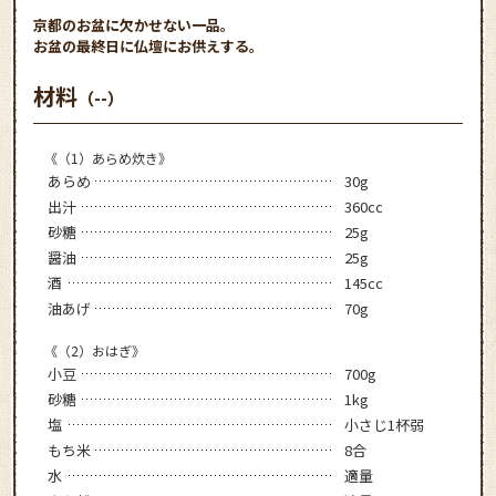
京都のお盆に欠かせない一品。
お盆の最終日に仏壇にお供えする。
材料
（--）
《（1）あらめ炊き》
あらめ
30g
出汁
360cc
砂糖
25g
醤油
25g
酒
145cc
油あげ
70g
《（2）おはぎ》
小豆
700g
砂糖
1kg
塩
小さじ1杯弱
もち米
8合
水
適量