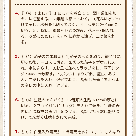
《（4）すまし汁》 1,だし汁を煮立てて、酒・醤油を加
え、味を整える。 2,素麺は茹でておく。 3,花ふは水につ
けて戻し、水分をしぼっておく。 4,三つ葉は2～3cmに
切る。 5,汁椀に、素麺をひとつかみ、花ふを3個入れ
る。 6,熱しただし汁を汁椀に静かに注ぎ、三つ葉を飾
る。
《（5）茄子のごま和え》 1,茄子のへたを取り、縦半分に
切った後、一口大に切る。 2,切った茄子をボウルに入
れ、水にさらす。 3,お皿に並べてラップをし、電子レン
ジ 500Wで5分蒸す。 4,ボウルにすりごま、醤油、みり
ん、白だしを入れ、混ぜておく。 5,蒸した茄子をボウル
のタレの中に入れ、混ぜる。
《（6）生麩のでんがく》 1,2種類の生麩は1cmの厚さに
切る。 2,フライパンにサラダ油を入れて焼き、生麩の表
面にきつね色の焦げ目をつける。 3,焼けたら器に盛りつ
け、でんがく味噌をかけて完成。
《（7）白玉入り寒天》 1,棒寒天を水につけて、しんなり