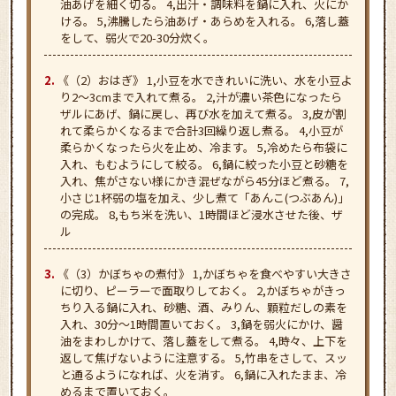
油あげを細く切る。 4,出汁・調味料を鍋に入れ、火にか
ける。 5,沸騰したら油あげ・あらめを入れる。 6,落し蓋
をして、弱火で20-30分炊く。
《（2）おはぎ》 1,小豆を水できれいに洗い、水を小豆よ
り2～3cmまで入れて煮る。 2,汁が濃い茶色になったら
ザルにあげ、鍋に戻し、再び水を加えて煮る。 3,皮が割
れて柔らかくなるまで合計3回繰り返し煮る。 4,小豆が
柔らかくなったら火を止め、冷ます。 5,冷めたら布袋に
入れ、もむようにして絞る。 6,鍋に絞った小豆と砂糖を
入れ、焦がさない様にかき混ぜながら45分ほど煮る。 7,
小さじ1杯弱の塩を加え、少し煮て「あんこ(つぶあん)」
の完成。 8,もち米を洗い、1時間ほど浸水させた後、ザ
ル
《（3）かぼちゃの煮付》 1,かぼちゃを食べやすい大きさ
に切り、ピーラーで面取りしておく。 2,かぼちゃがきっ
ちり入る鍋に入れ、砂糖、酒、みりん、顆粒だしの素を
入れ、30分～1時間置いておく。 3,鍋を弱火にかけ、醤
油をまわしかけて、落し蓋をして煮る。 4,時々、上下を
返して焦げないように注意する。 5,竹串をさして、スッ
と通るようになれば、火を消す。 6,鍋に入れたまま、冷
めるまで置いておく。