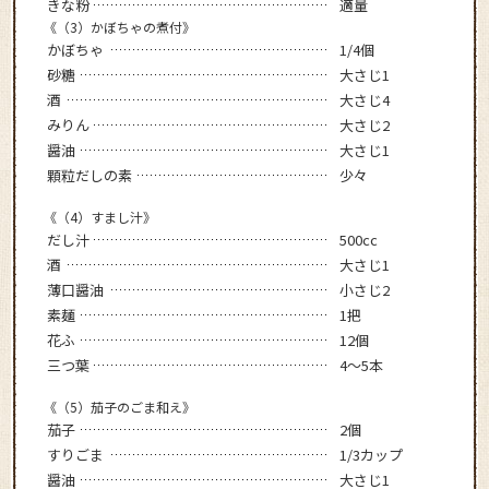
きな粉
適量
《（3）かぼちゃの煮付》
かぼちゃ
1/4個
砂糖
大さじ1
酒
大さじ4
みりん
大さじ2
醤油
大さじ1
顆粒だしの素
少々
《（4）すまし汁》
だし汁
500cc
酒
大さじ1
薄口醤油
小さじ2
素麺
1把
花ふ
12個
三つ葉
4～5本
《（5）茄子のごま和え》
茄子
2個
すりごま
1/3カップ
醤油
大さじ1