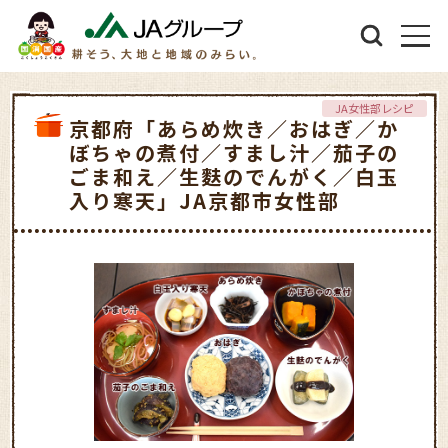
JA女性部レシピ
京都府「あらめ炊き／おはぎ／か
ぼちゃの煮付／すまし汁／茄子の
ごま和え／生麩のでんがく／白玉
入り寒天」JA京都市女性部