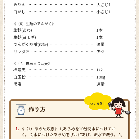
みりん
大さじ1
白だし
小さじ1
《（6）生麩のでんがく》
生麩(あわ)
1本
生麩(ヨモギ)
1本
でんがく味噌(市販)
適量
サラダ油
少々
《（7）白玉入り寒天》
棒寒天
1/2
白玉粉
100g
黒蜜
適量
つくろう！
《（1）あらめ炊き》 1,あらめを10分間水につけてお
く。 2,水につけたあらめをザルにあげ、流水で洗う。 3,