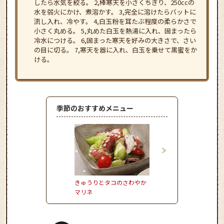
したら水気を絞る。 2,棒寒天を小さくちぎり、250ccの
水を弱火にかけ、煮溶かす。 3,完全に溶けたらバットに
流し入れ、冷やす。 4,白玉粉を耳たぶ程度の柔らかさで
小さく丸める。 5,丸めた白玉を熱湯に入れ、固まったら
冷水につける。 6,固まった寒天を好みの大きさで、さい
の目に切る。 7,寒天を器に入れ、白玉を乗せて黒蜜をか
ける。
季節のおすすめメニュー
きゅうりとタコのさわやか
お野菜たっぷりかき揚
マリネ