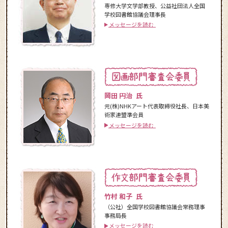
専修大学文学部教授、公益社団法人全国
学校図書館協議会理事長
メッセージを読む
岡田 円治 氏
元(株)NHKアート代表取締役社長、日本美
術家連盟準会員
メッセージを読む
竹村 和子 氏
（公社）全国学校図書館協議会常務理事
事務局長
メッセージを読む