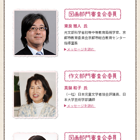
東良 雅人 氏
元文部科学省初等中等教育局視学官、京
都市教育委員会京都市総合教育センター
指導室長
メッセージを読む
真鍋 和子 氏
（一社）日本児童文学者協会評議員、日
本大学芸術学部講師
メッセージを読む