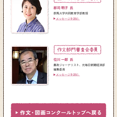
郡司 明子 氏
群馬大学共同教育学部教授
メッセージを読む
位川 一郎 氏
農政ジャーナリスト、元毎日新聞経済部
編集委員
メッセージを読む