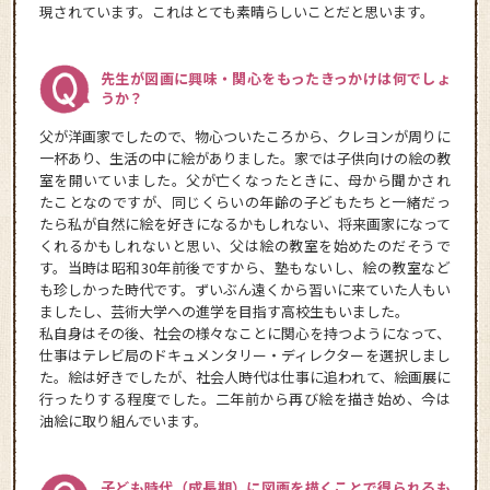
現されています。これはとても素晴らしいことだと思います。
先生が図画に興味・関心をもったきっかけは何でしょ
うか？
父が洋画家でしたので、物心ついたころから、クレヨンが周りに
一杯あり、生活の中に絵がありました。家では子供向けの絵の教
室を開いていました。父が亡くなったときに、母から聞かされ
たことなのですが、同じくらいの年齢の子どもたちと一緒だっ
たら私が自然に絵を好きになるかもしれない、将来画家になって
くれるかもしれないと思い、父は絵の教室を始めたのだそうで
す。当時は昭和30年前後ですから、塾もないし、絵の教室など
も珍しかった時代です。ずいぶん遠くから習いに来ていた人もい
ましたし、芸術大学への進学を目指す高校生もいました。
私自身はその後、社会の様々なことに関心を持つようになって、
仕事はテレビ局のドキュメンタリー・ディレクターを選択しまし
た。絵は好きでしたが、社会人時代は仕事に追われて、絵画展に
行ったりする程度でした。二年前から再び絵を描き始め、今は
油絵に取り組んでいます。
子ども時代（成長期）に図画を描くことで得られるも