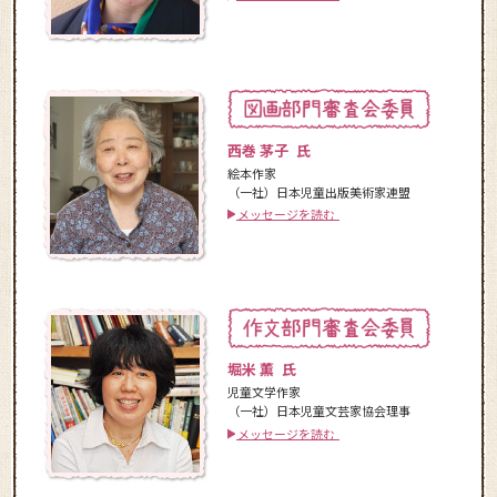
西巻 茅子 氏
絵本作家
（一社）日本児童出版美術家連盟
メッセージを読む
堀米 薫 氏
児童文学作家
（一社）日本児童文芸家協会理事
メッセージを読む