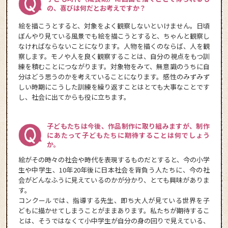
の、喜びは何だとお考えですか？
絵を描こうとすると、対象をよく観察しないといけません。日頃
ぼんやり見ている風景でも絵を描こうとすると、ちゃんと観察し
なければならないことになります。人物を描くのならば、人を観
察します。モノや人を良く観察することは、自分の視点をもつ訓
練を積むことにつながります。対象物をみて、無意識のうちに自
分はどう思うのかを考えていることになります。感性のみずみず
しい時期にこうした訓練を繰り返すことはとても大事なことです
し、社会に出てからも役に立ちます。
子どもたちは今後、作品制作に取り組みますが、制作
にあたって子どもたちに期待することは何でしょう
か。
絵がその時々の社会や時代を表現するものだとすると、今の小学
生や中学生、10年20年後に日本社会を背負う人たちに、今の社
会がどんなふうに見えているのかが分かり、とても興味がありま
す。
コンクールでは、指導する先生、即ち大人が見ている世界を子
どもに描かせてしまうことがままあります。私たちが期待するこ
とは、そうではなくて小中学生が自分の身の回りで見えている、