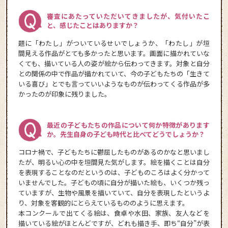
審査にあたっていただいてきましたが、気付いたこ
と、感じたことはありますか？
題に「わたし」がついているせいでしょうか、「わたし」が垣
間見える作品がとても多かったと思います。画面に描かれていな
くても、描いている人の姿が絵から伝わってきます。対象と自分
との関係の中で作品が描かれていて、今の子どもたちの「生きて
いる喜び」とでも言っていいようなものが伝わってくる作品が多
かったのが印象に残りました。
最近の子どもたちの作品について何か特徴があります
か。先生自身の子ども時代と比べてどうでしょうか？
コロナ禍で、子どもたちに鬱屈したものがあるのかなと思いまし
たが、明るい心の中を垣間見た気がします。絵を描くことは自分
を表現することなのだというのは、子どものころはよく分かって
いませんでした。子どもの頃に自分が描いた絵も、いくつか残っ
ていますが、生物や風景を描いていて、自分を表現したというよ
り、対象を客観的にとらえているもののように思えます。
本コンクールで出てくる絵は、食卓や水田、家族、友人などを
描いている絵がほとんどですが、どれも描き手、即ち“自分”が表