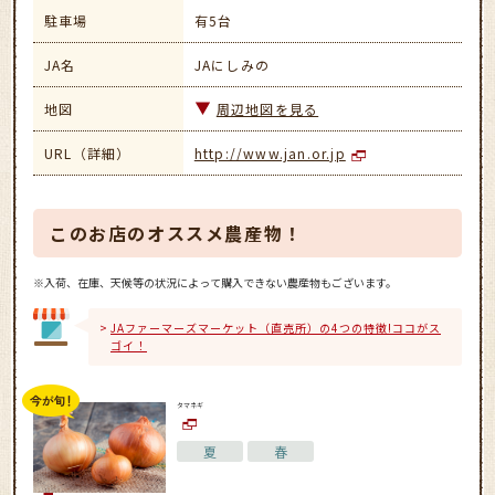
駐車場
有5台
JA名
JAにしみの
地図
周辺地図を見る
URL（詳細）
http://www.jan.or.jp
このお店のオススメ農産物！
※入荷、在庫、天候等の状況によって購入できない農産物もございます。
JAファーマーズマーケット（直売所）の4つの特徴!ココがス
ゴイ！
タマネギ
夏
春