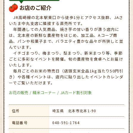
お店のご紹介
JR高崎線の北本駅東口から徒歩1分とアクセス抜群、JAさ
いたま中丸支店に隣接する直売所です。
年間通しての人気商品、焼き芋の甘い香りが漂う店内に
は、北本産の新鮮な農産物をはじめ、加工品、Aコープ商
品、パンや和菓子まで、バラエティ豊かな品々が所狭しと並
んでいます。
イチゴまつり、梅まつり、梨まつり、新米まつり等、季節
ごとに多彩なイベントを開催。旬の農産物を食卓へとお届け
いたします。
毎月ごとのお米の特売日（店頭玄米全品1kg当たり50円引
き）や各種イベントは、店内に貼り出したイベントカレンダ
ーでご覧いただけます。
お花の販売
精米コーナー
JAカード割引対象
住所
埼玉県 北本市北本1-90
電話番号
048-591-1764